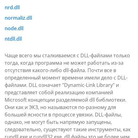
nrd.dll
normaliz.dll
node.dll
ntdll.dll
Чаще всего мы сталкиваемся с DLL-файлами только
тогда, когда программа не может работать из-за
отсутствия какого-либо dll-файла. Почти все в
определенный момент времени имели дело с DLL-
файлами. DLL означает "Dynamic-Link Library" и
представляет собой реализацию компанией
Microsoft концепции разделяемой dll библиотеки.
Они как и ЭКЗ, но называются по-разному для
большей ясности в процессе увязки. DLL-файлы,
однако, не могут быть напрямую запущены,
следовательно, существуют такие инструменты, как
rundll.exe и rundll32.exe. dll файлы это не более чем