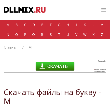
Skip to main content
A
B
C
D
E
F
G
H
I
K
L
M
N
O
P
Q
R
S
T
U
V
W
X
Z
Главная
M
Скачать файлы на букву -
M