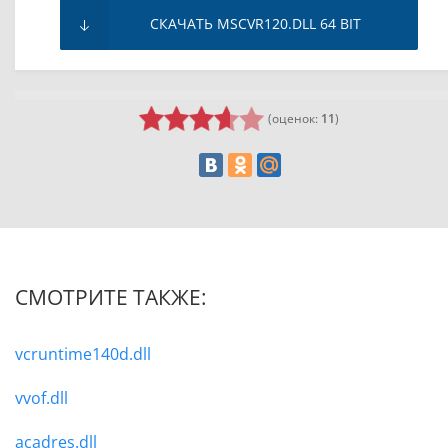
СКАЧАТЬ MSCVR120.DLL 64 BIT
(оценок:
11
)
СМОТРИТЕ ТАКЖЕ:
vcruntime140d.dll
vvof.dll
acadres.dll