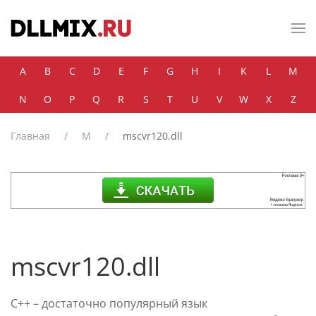
Skip to main content
A
B
C
D
E
F
G
H
I
K
L
M
N
O
P
Q
R
S
T
U
V
W
X
Z
Главная
M
mscvr120.dll
mscvr120.dll
C++ – достаточно популярный язык