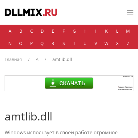
Skip to main content
A
B
C
D
E
F
G
H
I
K
L
M
N
O
P
Q
R
S
T
U
V
W
X
Z
Главная
A
amtlib.dll
amtlib.dll
Windows использует в своей работе огромное