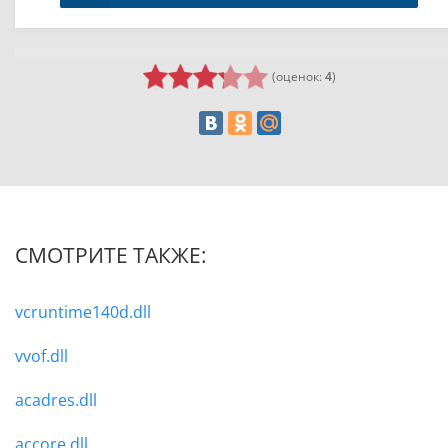
(оценок:
4
)
СМОТРИТЕ ТАКЖЕ:
vcruntime140d.dll
vvof.dll
acadres.dll
accore.dll