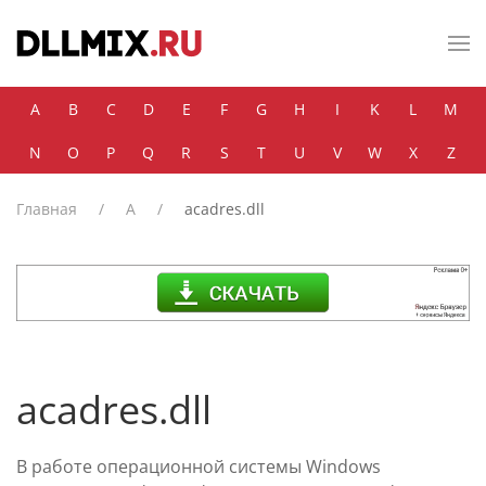
Skip to main content
A
B
C
D
E
F
G
H
I
K
L
M
N
O
P
Q
R
S
T
U
V
W
X
Z
Главная
A
acadres.dll
acadres.dll
В работе операционной системы Windows