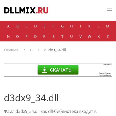
Skip to main content
A
B
C
D
E
F
G
H
I
K
L
M
N
O
P
Q
R
S
T
U
V
W
X
Z
Главная
D
d3dx9_34.dll
d3dx9_34.dll
Файл d3dx9_34.dll как dll-библиотека входит в