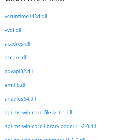
vcruntime140d.dll
vvof.dll
acadres.dll
accore.dll
advapi32.dll
amtlib.dll
anadius64.dll
api-ms-win-core-file-l2-1-1.dll
api-ms-win-core-libraryloader-l1-2-0.dll
api-ms-win-core-memory-l1-1-1.dll