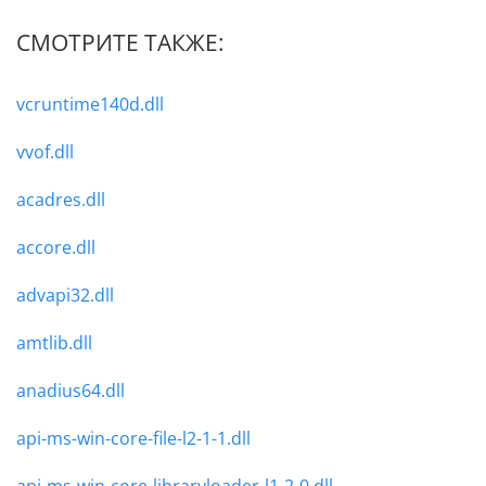
СМОТРИТЕ ТАКЖЕ:
vcruntime140d.dll
vvof.dll
acadres.dll
accore.dll
advapi32.dll
amtlib.dll
anadius64.dll
api-ms-win-core-file-l2-1-1.dll
api-ms-win-core-libraryloader-l1-2-0.dll