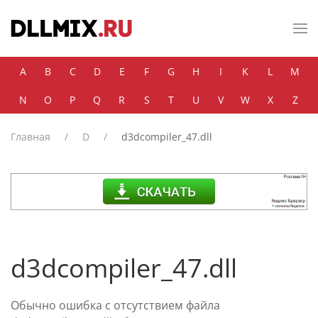
Skip to main content
A
B
C
D
E
F
G
H
I
K
L
M
N
O
P
Q
R
S
T
U
V
W
X
Z
Главная
D
d3dcompiler_47.dll
d3dcompiler_47.dll
Обычно ошибка с отсутствием файла