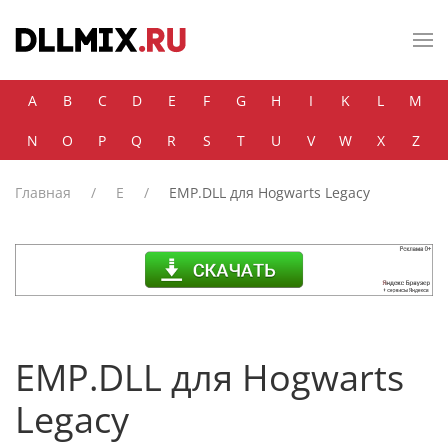
Skip to main content
A
B
C
D
E
F
G
H
I
K
L
M
N
O
P
Q
R
S
T
U
V
W
X
Z
Главная
E
EMP.DLL для Hogwarts Legacy
EMP.DLL для Hogwarts
Legacy