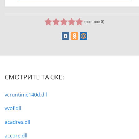
(оценок:
0
)
СМОТРИТЕ ТАКЖЕ:
vcruntime140d.dll
vvof.dll
acadres.dll
accore.dll