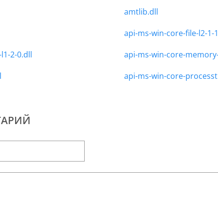
amtlib.dll
api-ms-win-core-file-l2-1-1
l1-2-0.dll
api-ms-win-core-memory-l
l
api-ms-win-core-processth
ТАРИЙ