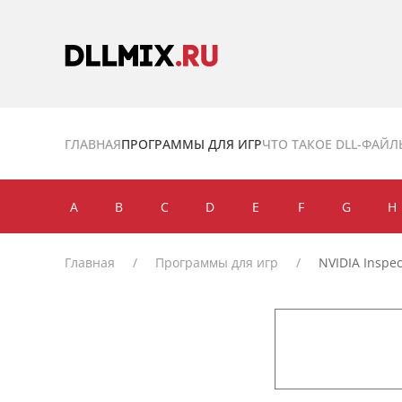
Skip to main content
ГЛАВНАЯ
ПРОГРАММЫ ДЛЯ ИГР
ЧТО ТАКОЕ DLL-ФАЙЛ
A
B
C
D
E
F
G
H
Главная
Программы для игр
NVIDIA Inspec