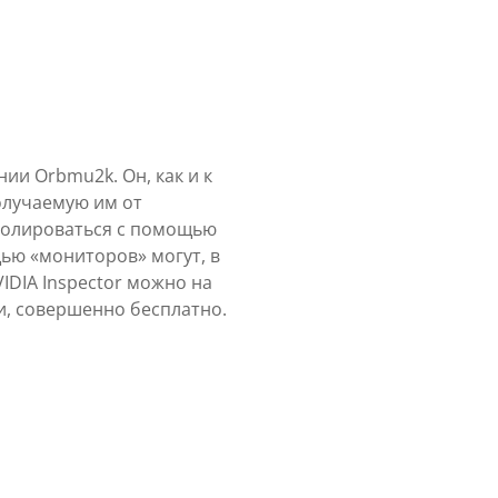
ии Orbmu2k. Он, как и к
олучаемую им от
тролироваться с помощью
ью «мониторов» могут, в
IDIA Inspector можно на
и, совершенно бесплатно.