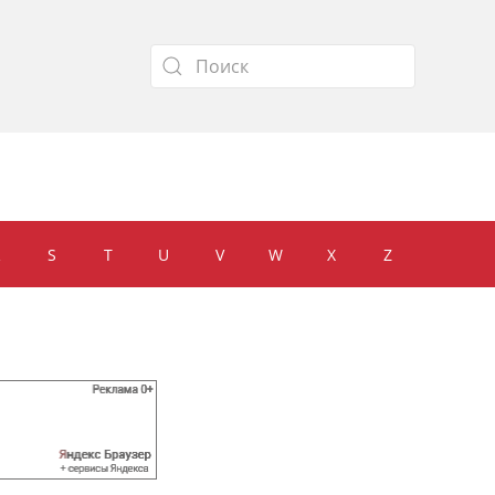
Type 2 or more characters for results.
R
S
T
U
V
W
X
Z