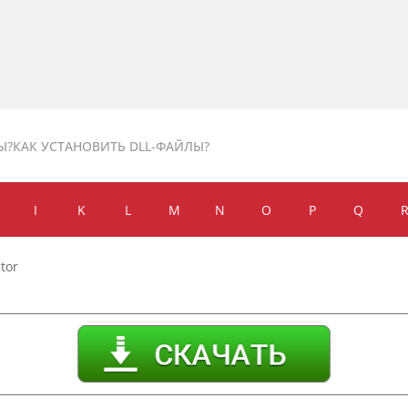
Ы?
КАК УСТАНОВИТЬ DLL-ФАЙЛЫ?
I
K
L
M
N
O
P
Q
tor