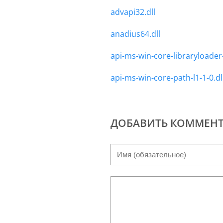
advapi32.dll
anadius64.dll
api-ms-win-core-libraryloader-
api-ms-win-core-path-l1-1-0.dl
ДОБАВИТЬ КОММЕН