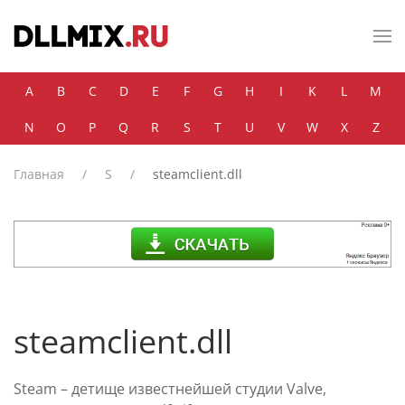
Skip to main content
A
B
C
D
E
F
G
H
I
K
L
M
N
O
P
Q
R
S
T
U
V
W
X
Z
Главная
S
steamclient.dll
steamclient.dll
Steam – детище известнейшей студии Valve,