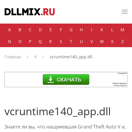
Skip to main content
A
B
C
D
E
F
G
H
I
K
L
M
N
O
P
Q
R
S
T
U
V
W
X
Z
Главная
V
vcruntime140_app.dll
vcruntime140_app.dll
Знаете ли вы, что нашумевшая Grand Theft Auto V и,