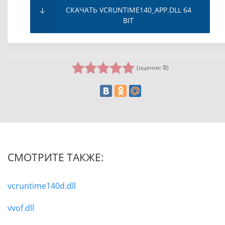
СКАЧАТЬ VCRUNTIME140_APP.DLL 64
BIT
(оценок:
0
)
СМОТРИТЕ ТАКЖЕ:
vcruntime140d.dll
vvof.dll