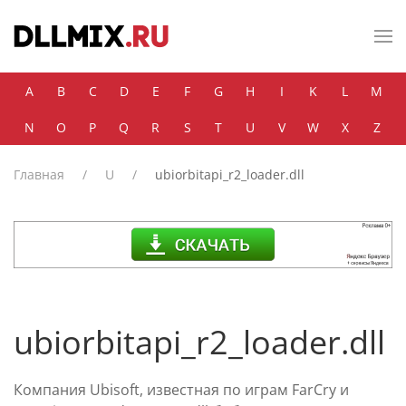
Skip to main content
A
B
C
D
E
F
G
H
I
K
L
M
N
O
P
Q
R
S
T
U
V
W
X
Z
Главная
U
ubiorbitapi_r2_loader.dll
ubiorbitapi_r2_loader.dll
Компания Ubisoft, известная по играм FarCry и