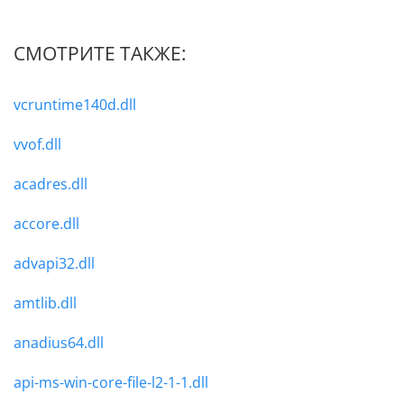
СМОТРИТЕ ТАКЖЕ:
vcruntime140d.dll
vvof.dll
acadres.dll
accore.dll
advapi32.dll
amtlib.dll
anadius64.dll
api-ms-win-core-file-l2-1-1.dll